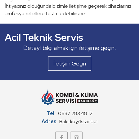
İhtiyacınız olduğunda bizimle iletişime geçerek cihazlarınızı
Kombi Servisi
profesyonel ellere teslim edebilirsiniz!
Klima Servisi
Acil Teknik Servis
ve dahası...
Detaylı bilgi almak için iletişime geçin.
Kombi Servisi
İletişim Geçin
Tel
:
0537 283 48 12
Adres
:
Bakırköy/İstanbul