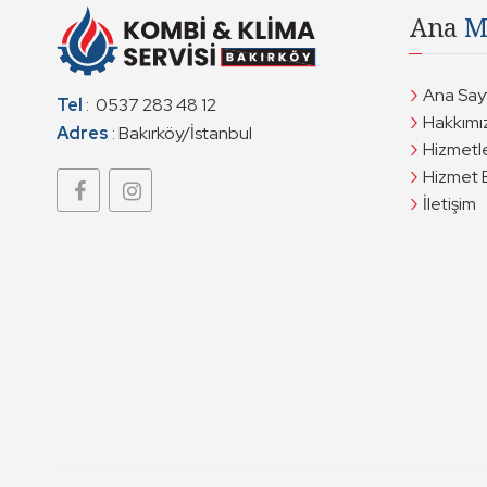
Ana
M
Ana Say
Tel
:
0537 283 48 12
Hakkımı
Adres
:
Bakırköy/İstanbul
Hizmetl
Hizmet 
İletişim