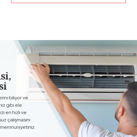
si,
si
ini biliyor ve
ız gibi ele
i en hızlı ve
suz çalışmasını
in memnuniyetiniz