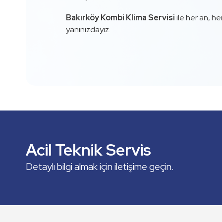
Bakırköy Kombi Klima Servisi
ile her an, he
yanınızdayız.
Kombi Servisi
Klima Servisi
Acil Teknik Servis
ve dahası...
Kombi Servisi
Detaylı bilgi almak için iletişime geçin.